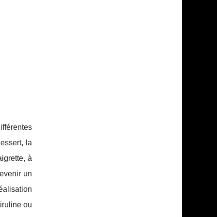
ifférentes
essert, la
igrette, à
evenir un
éalisation
iruline ou