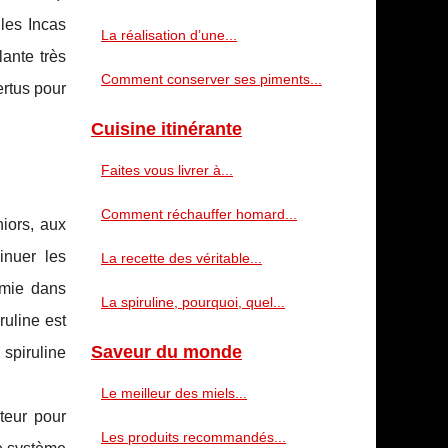
 les Incas
La réalisation d’une...
lante très
Comment conserver ses piments...
ertus pour
Cuisine itinérante
Faites vous livrer à...
Comment réchauffer homard...
iors, aux
inuer les
La recette des véritable...
émie dans
La spiruline, pourquoi, quel...
ruline est
Saveur du monde
 spiruline
Le meilleur des miels...
teur pour
Les produits recommandés...