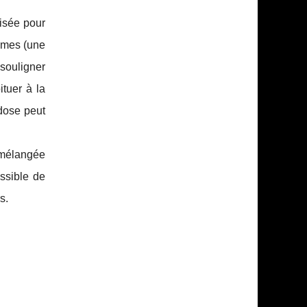
isée pour
mmes (une
 souligner
tuer à la
 dose peut
, mélangée
ossible de
s.