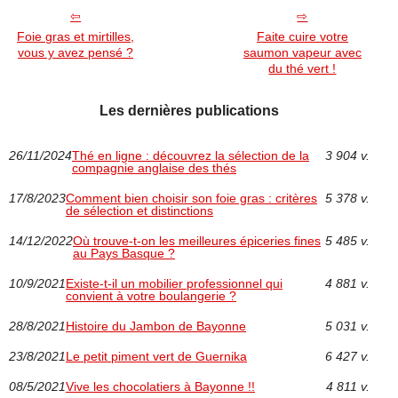
Foie gras et mirtilles,
Faite cuire votre
vous y avez pensé ?
saumon vapeur avec
du thé vert !
Les dernières publications
26/11/2024
Thé en ligne : découvrez la sélection de la
3 904 v.
compagnie anglaise des thés
17/8/2023
Comment bien choisir son foie gras : critères
5 378 v.
de sélection et distinctions
14/12/2022
Où trouve-t-on les meilleures épiceries fines
5 485 v.
au Pays Basque ?
10/9/2021
Existe-t-il un mobilier professionnel qui
4 881 v.
convient à votre boulangerie ?
28/8/2021
Histoire du Jambon de Bayonne
5 031 v.
23/8/2021
Le petit piment vert de Guernika
6 427 v.
08/5/2021
Vive les chocolatiers à Bayonne !!
4 811 v.