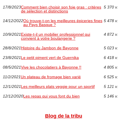
17/8/2023
Comment bien choisir son foie gras : critères
5 370 v.
de sélection et distinctions
14/12/2022
Où trouve-t-on les meilleures épiceries fines
5 478 v.
au Pays Basque ?
10/9/2021
Existe-t-il un mobilier professionnel qui
4 872 v.
convient à votre boulangerie ?
28/8/2021
Histoire du Jambon de Bayonne
5 023 v.
23/8/2021
Le petit piment vert de Guernika
6 418 v.
08/5/2021
Vive les chocolatiers à Bayonne !!
4 805 v.
11/2/2021
Un plateau de fromage bien varié
6 525 v.
12/1/2021
Les meilleurs plats veggie pour un sportif
5 121 v.
12/12/2020
Les repas qui vous font du bien
5 146 v.
Blog de la tribu