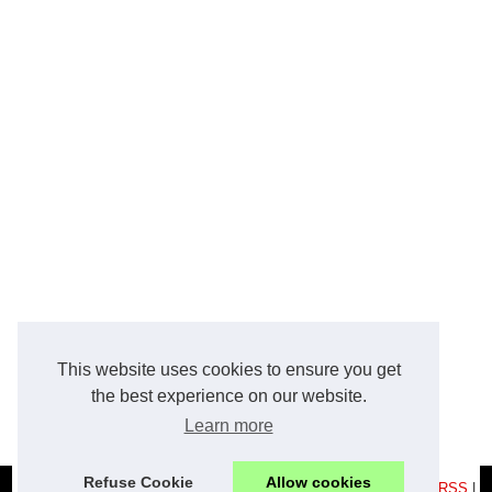
This website uses cookies to ensure you get
the best experience on our website.
Learn more
Refuse Cookie
Allow cookies
© 2026
Blog-tribugourmande.com
|
Plan du site
|
Cookies Policy
|
RSS
|