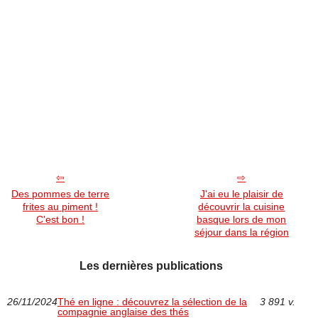
Des pommes de terre
J'ai eu le plaisir de
frites au piment !
découvrir la cuisine
C'est bon !
basque lors de mon
séjour dans la région
Les dernières publications
26/11/2024
Thé en ligne : découvrez la sélection de la
3 891 v.
compagnie anglaise des thés