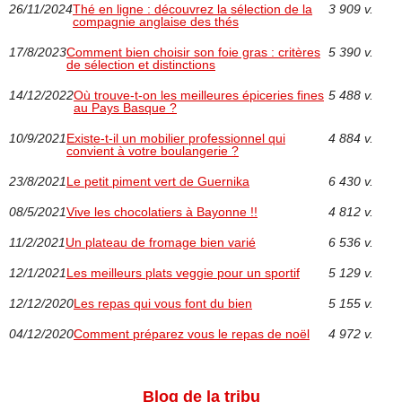
26/11/2024
Thé en ligne : découvrez la sélection de la
3 909 v.
compagnie anglaise des thés
17/8/2023
Comment bien choisir son foie gras : critères
5 390 v.
de sélection et distinctions
14/12/2022
Où trouve-t-on les meilleures épiceries fines
5 488 v.
au Pays Basque ?
10/9/2021
Existe-t-il un mobilier professionnel qui
4 884 v.
convient à votre boulangerie ?
23/8/2021
Le petit piment vert de Guernika
6 430 v.
08/5/2021
Vive les chocolatiers à Bayonne !!
4 812 v.
11/2/2021
Un plateau de fromage bien varié
6 536 v.
12/1/2021
Les meilleurs plats veggie pour un sportif
5 129 v.
12/12/2020
Les repas qui vous font du bien
5 155 v.
04/12/2020
Comment préparez vous le repas de noël
4 972 v.
Blog de la tribu