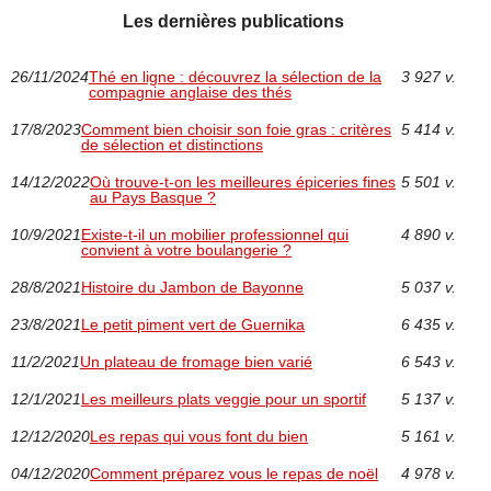
Les dernières publications
26/11/2024
Thé en ligne : découvrez la sélection de la
3 927 v.
compagnie anglaise des thés
17/8/2023
Comment bien choisir son foie gras : critères
5 414 v.
de sélection et distinctions
14/12/2022
Où trouve-t-on les meilleures épiceries fines
5 501 v.
au Pays Basque ?
10/9/2021
Existe-t-il un mobilier professionnel qui
4 890 v.
convient à votre boulangerie ?
28/8/2021
Histoire du Jambon de Bayonne
5 037 v.
23/8/2021
Le petit piment vert de Guernika
6 435 v.
11/2/2021
Un plateau de fromage bien varié
6 543 v.
12/1/2021
Les meilleurs plats veggie pour un sportif
5 137 v.
12/12/2020
Les repas qui vous font du bien
5 161 v.
04/12/2020
Comment préparez vous le repas de noël
4 978 v.